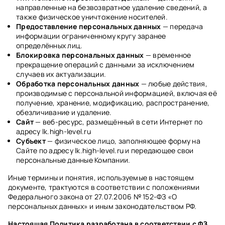
направленные на безвозвратное удаление сведений, а
также физическое уничтожение носителей.
Предоставление персональных данных
— передача
информации ограниченному кругу заранее
определённых лиц.
Блокировка персональных данных
— временное
прекращение операций с данными за исключением
случаев их актуализации.
Обработка персональных данных
— любые действия,
производимые с персональной информацией, включая её
получение, хранение, модификацию, распространение,
обезличивание и удаление.
Сайт
— веб-ресурс, размещённый в сети Интернет по
адресу lk.high-level.ru
Субъект
— физическое лицо, заполняющее форму на
Сайте по адресу lk.high-level.ru и передающее свои
персональные данные Компании.
Иные термины и понятия, используемые в настоящем
документе, трактуются в соответствии с положениями
Федерального закона от 27.07.2006 № 152-ФЗ «О
персональных данных» и иным законодательством РФ.
Настоящая Политика разработана в соответствии с ФЗ